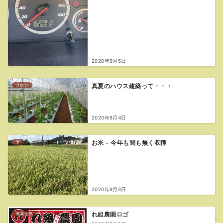
2020年9月5日
メロン
真夏のハウス建築って・・・
2020年9月4日
米
お米 – 今年も間も無く収穫
2020年9月3日
農園全般
れ組農園ロゴ