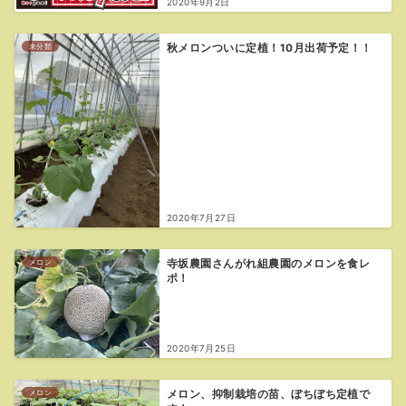
2020年9月2日
未分類
秋メロンついに定植！10月出荷予定！！
2020年7月27日
メロン
寺坂農園さんがれ組農園のメロンを食レ
ポ！
2020年7月25日
メロン
メロン、抑制栽培の苗、ぼちぼち定植で