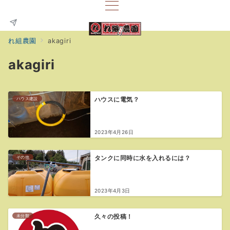
れ組農園
akagiri
akagiri
ハウス建設
ハウスに電気？
2023年4月26日
その他
タンクに同時に水を入れるには？
2023年4月3日
未分類
久々の投稿！