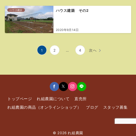
ハウス建設
ハウス建築 その2
2020年9月14日
投
1
2
…
4
次へ
稿
の
ペ
ー
トップページ
れ組農園について
直売所
ジ
れ組農園の商品（オンラインショップ）
ブログ
スタッフ募集
送
り
© 2026
れ組農園