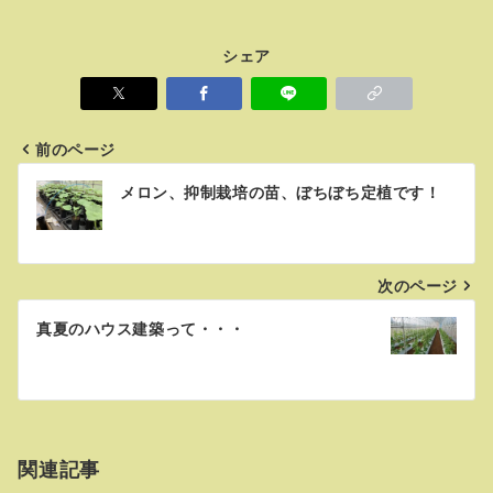
シェア
前のページ
投
メロン、抑制栽培の苗、ぼちぼち定植です！
稿
ナ
次のページ
ビ
ゲ
真夏のハウス建築って・・・
ー
シ
ョ
関連記事
ン