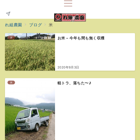
れ組農園
ブログ
米
米
お米 – 今年も間も無く収穫
2020年9月3日
米
軽トラ、落ちた〜♪